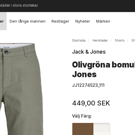
kläder i stora storlekar.
er
Den långe mannen
Restlager
Nyheter
Märken
Startsida
Herrkläder
Shorts
Sh
Jack & Jones
Olivgröna bomul
Jones
JJ12274523_111
449,00 SEK
Välj
Färg:
Olivgrön