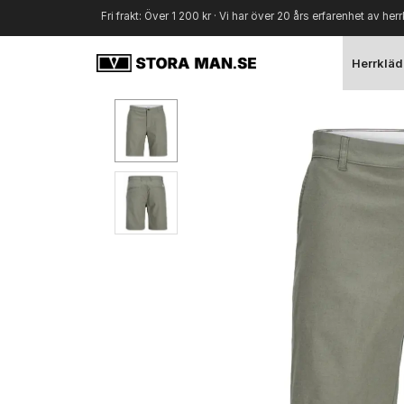
Fri frakt: Över 1 200 kr · Vi har över 20 års erfarenhet av herr
Herrkläd