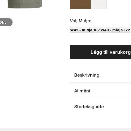
Välj
Midja:
Oliv
Oliv
W42 - midja 107
W48 - midja 122
Lägg till varukor
Beskrivning
Allmänt
Storleksguide