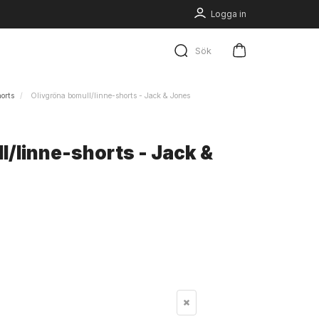
Logga in
Sök
orts
Olivgröna bomull/linne-shorts - Jack & Jones
l/linne-shorts - Jack &