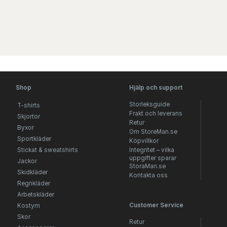
Shop
Hjälp och support
Storleksguide
T-shirts
Frakt och leverans
Skjortor
Retur
Byxor
Om StoreMan.se
Sportkläder
Köpvillkor
Stickat & sweatshirts
Integritet – vilka
uppgifter sparar
Jackor
StoraMan.se
Skidkläder
Kontakta oss
Regnkläder
Arbetskläder
Customer Service
Kostym
Skor
Retur