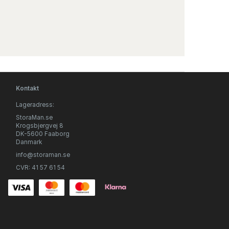
Kontakt
Lageradress:
StoraMan.se
Krogsbjergvej 8
DK-5600 Faaborg
Danmark
info@storaman.se
CVR: 41 57 61 54