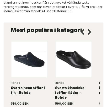
bland annat inomhusskor från det mycket välkända tyska
företaget Rohde, som har tillverkat tofflor i över 100 år. Vi erbjuder
inomhusskor från storlek 41 upp till storlek 50.
Mest populära i kategori
Rohde
Rohde
Fisch
Svarta hemtofflor i
Svarta klassiska
Mörk
filt - Rohde
tofflor i läder -
med 
Rohde
519,00 SEK
599,00 SEK
519,