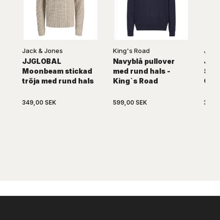
Jack & Jones
King's Road
Jack
JJGLOBAL
Navyblå pullover
JJG
Moonbeam stickad
med rund hals -
SkyC
tröja med rund hals
King`s Road
Cre
349,00 SEK
599,00 SEK
349,