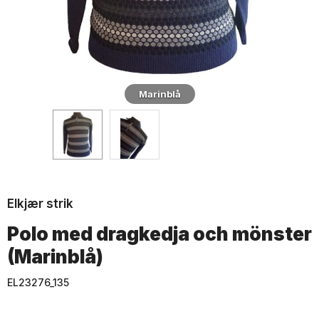
Marinblå
Elkjær strik
Polo med dragkedja och mönster
(Marinblå)
EL23276_135