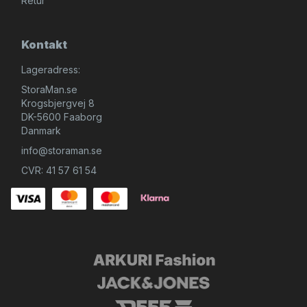
Retur
Kontakt
Lageradress:
StoraMan.se
Krogsbjergvej 8
DK-5600 Faaborg
Danmark
info@storaman.se
CVR: 41 57 61 54