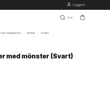
Logga in
Sök
or och Sweatshirts
Stickat
V-hals
er med mönster (Svart)