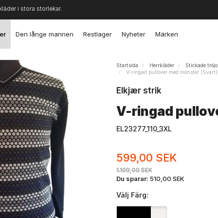
kläder i stora storlekar.
er
Den långe mannen
Restlager
Nyheter
Märken
Startsida
Herrkläder
Stickade tröj
V-ringad pullover med mönster (Svart)
Elkjær strik
V-ringad pullov
EL23277_110_3XL
599,00 SEK
1.109,00 SEK
Du sparar:
510,00 SEK
Välj
Färg: