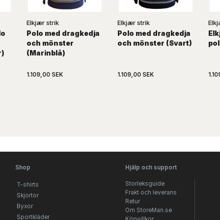
Elkjær strik
Elkjær strik
Elkj
lo
Polo med dragkedja
Polo med dragkedja
Elk
och mönster
och mönster (Svart)
po
r)
(Marinblå)
1.109,00 SEK
1.109,00 SEK
1.1
Shop
Hjälp och support
Storleksguide
T-shirts
Frakt och leverans
Skjortor
Retur
Byxor
Om StoreMan.se
Sportkläder
Köpvillkor