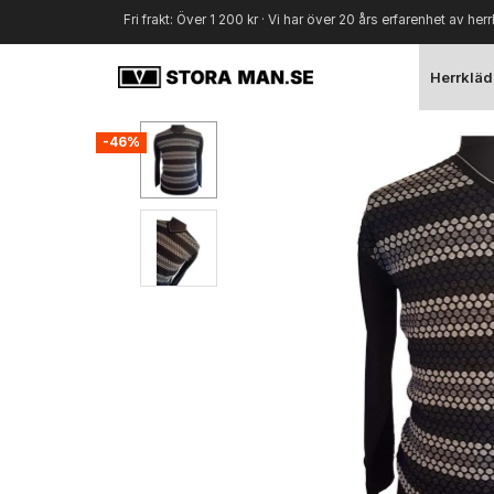
Fri frakt: Över 1 200 kr · Vi har över 20 års erfarenhet av herr
Herrkläd
-46%