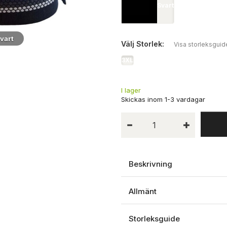
Svart
vart
Svart
Välj
Storlek:
Visa storleksguid
3XL
I lager
Beskrivning
Allmänt
Storleksguide