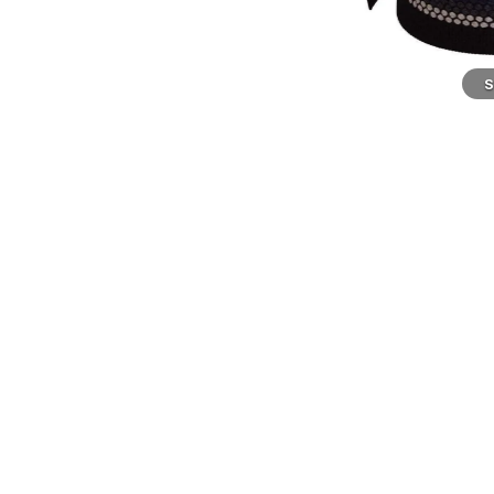
Svart
S