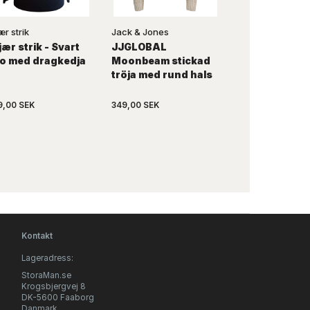
ær strik
Jack & Jones
King's Road
jær strik - Svart
JJGLOBAL
Navyblå pull
lo med dragkedja
Moonbeam stickad
med rund hals
tröja med rund hals
King`s Road
09,00 SEK
349,00 SEK
599,00 SEK
Kontakt
Lageradress:
StoraMan.se
Krogsbjergvej 8
DK-5600 Faaborg
Danmark