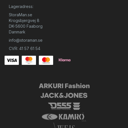
Lageradress:
StoraMan.se
Krogsbjergvej 8
DK-5600 Faaborg
Danmark
info@storaman.se
CVR: 41 57 61 54