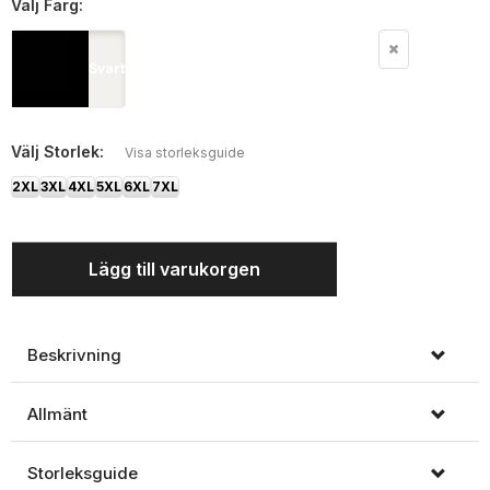
Välj
Färg:
Svart
Välj
Storlek:
Visa storleksguide
2XL
3XL
4XL
5XL
6XL
7XL
Lägg till varukorgen
Beskrivning
Allmänt
Storleksguide