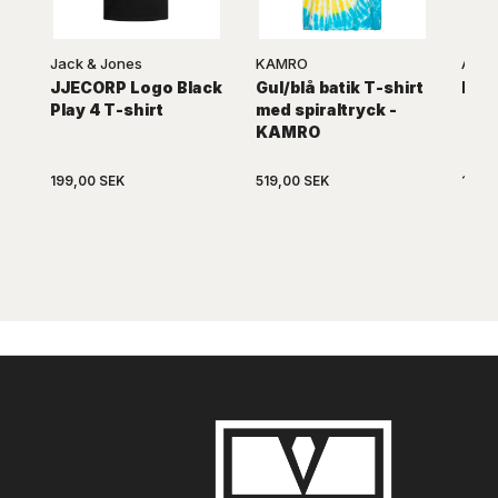
Jack & Jones
KAMRO
ARKU
JJECORP Logo Black
Gul/blå batik T-shirt
Mörk
Play 4 T-shirt
med spiraltryck -
KAMRO
199,00 SEK
519,00 SEK
149,