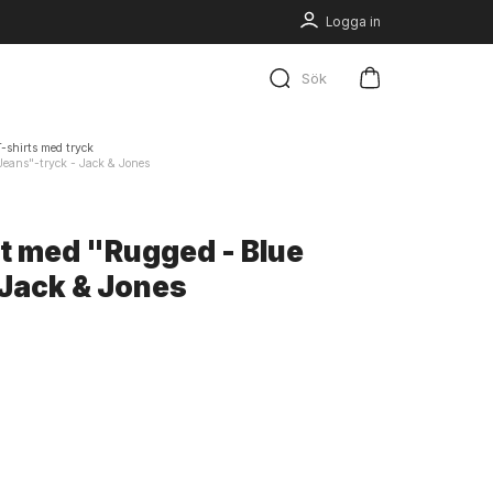
Logga in
Sök
-shirts med tryck
Jeans"-tryck - Jack & Jones
rt med "Rugged - Blue
 Jack & Jones