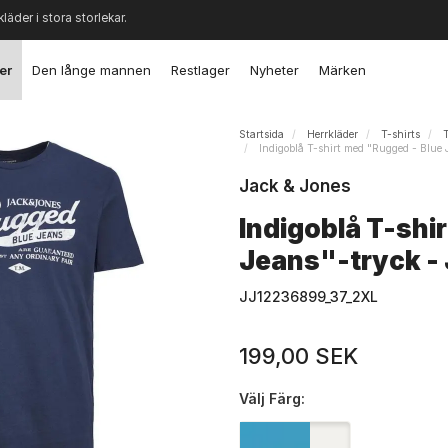
kläder i stora storlekar.
er
Den långe mannen
Restlager
Nyheter
Märken
Startsida
Herrkläder
T-shirts
T
Indigoblå T-shirt med "Rugged - Blue 
Jack & Jones
Indigoblå T-shi
Jeans"-tryck -
JJ12236899_37_2XL
199,00 SEK
Välj
Färg: