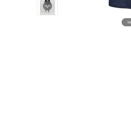
Styling
I