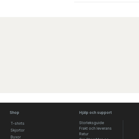
Shop
Hjälp och support
Storleksguide
T-shirts
Frakt och leverans
Skjortor
Retur
Byxor