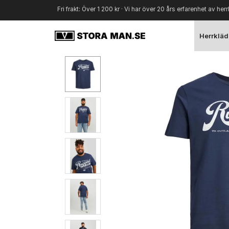
Fri frakt: Över 1 200 kr · Vi har över 20 års erfarenhet av herr
Herrkläd