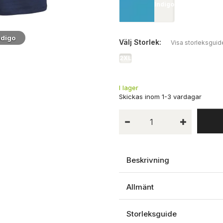
Indigo
ndigo
Modell
Välj
Storlek:
Visa storleksguid
2XL
I lager
Beskrivning
Allmänt
Storleksguide