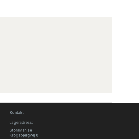
Kontakt
Lageradress:
StoraMan.se
Krogsbjergvej 8