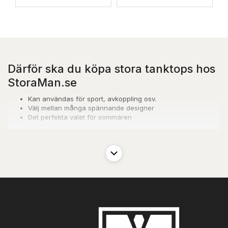
Därför ska du köpa stora tanktops hos
StoraMan.se
Kan användas för sport, avkoppling osv.
Välj mellan många spännande designer
Det perfekta valet för sommaren
Ärmlösa T-shirts i stora
storlekar
Behöver du något nytt klädesplagg till sommaren eller en
förstående badsemester? Då är en stor ärmlös T-shirt ett helt
självklart val! Här får du nämligen en topp som har samma bra
egenskaper som en T-shirt, och som samtidigt ser till att hålla dig
sval i det varma vädret. Och dessutom kan du få lite sol på
armarna så att de blir härligt sommarbruna.