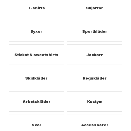
T-shirts
Skjortor
Byxor
Sportkläder
Stickat & sweatshirts
Jackorr
Skidkläder
Regnkläder
Arbetskläder
Kostym
Skor
Accessoarer