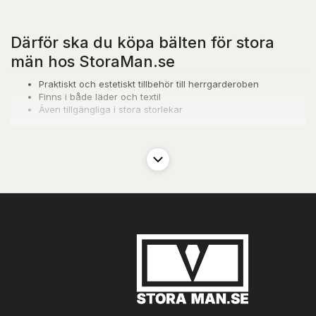
Därför ska du köpa bälten för stora
män hos StoraMan.se
Praktiskt och estetiskt tillbehör till herrgarderoben
Finns i både läder och textil
Även tillgängliga i stora storlekar
Praktiskt och estetiskt
Ett bälte är ett både praktiskt och stiligt tillbehör. Praktiskt,
eftersom det hjälper till att hålla byxorna säkert på plats runt
midjan, och stiligt, eftersom det bidrar till ditt övergripande uttryck.
Och även om ett bälte inte tar mycket plats, kan det faktiskt ha en
överraskande stor effekt på din stil. Det kan hjälpa till att knyta
ihop din look, eller helt förstöra helhetsintrycket.
Därför är det självklart viktigt att du väljer rätt bälte. Men hur gör
man det? Som en allmän regel bör ditt bälte alltid matcha dina
skor, vilket innebär att om du har ett par svarta och ett par bruna
läderskor, bör du också skaffa dig ett svart och ett brunt
läderbälte.