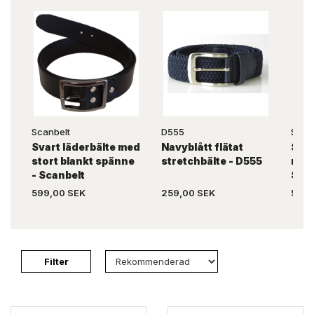
Scanbelt
D555
Scan
Svart läderbälte med
Navyblått flätat
Svar
stort blankt spänne
stretchbälte - D555
rund
- Scanbelt
Scan
599,00 SEK
259,00 SEK
599,
Filter