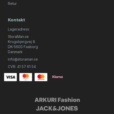
Retur
Kontakt
Lageradress:
StoraMan.se
Krogsbjergvej 8
DK-5600 Faaborg
Danmark
info@storaman.se
CVR: 41 57 61 54