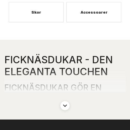
Skor
Accessoarer
FICKNÄSDUKAR - DEN
ELEGANTA TOUCHEN
FICKNÄSDUKAR GÖR EN
COMEBAK
Som med alla modetrender, så skiftar populariteten; vad som en
gång var på modet kan senare betraktas som föråldrat, och
trender från det förflutna återuppstår ofta för att prägla nutiden
igen. Ficknäsdukar är inget undantag. Ursprungligen var detta en
bit tyg som användes i det förflutna för att torka munnen och