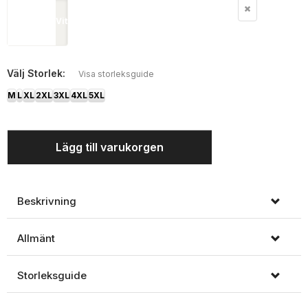
Vit
Välj
Storlek:
Visa storleksguide
M
L
XL
2XL
3XL
4XL
5XL
Lägg till varukorgen
Beskrivning
Allmänt
Storleksguide