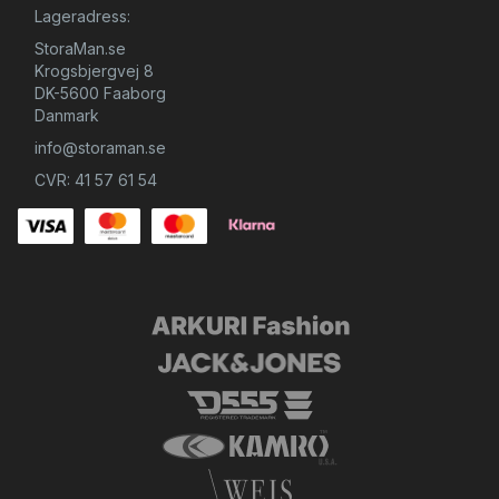
Lageradress:
StoraMan.se
Krogsbjergvej 8
DK-5600 Faaborg
Danmark
info@storaman.se
CVR: 41 57 61 54