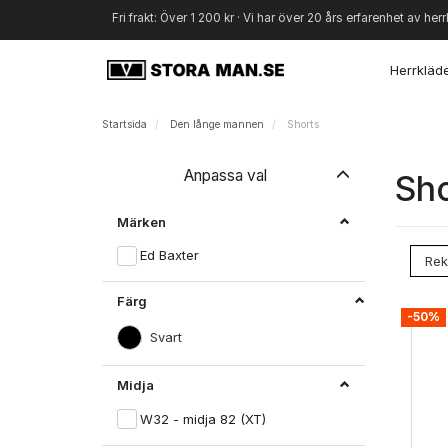
Fri frakt: Över 1 200 kr · Vi har över 20 års erfarenhet av herr
Herrkläd
Startsida
Den långe mannen
Shorts
Byt
Anpassa val
Sho
filtret
Märken
Ed Baxter
Färg
-50%
Svart
Midja
W32 - midja 82 (XT)