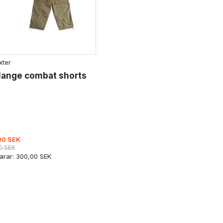
xter
lange combat shorts
00 SEK
0 SEK
arar:
300,00 SEK