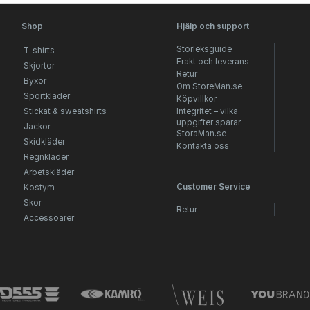
Shop
Hjälp och support
Storleksguide
T-shirts
Frakt och leverans
Skjortor
Retur
Byxor
Om StoreMan.se
Sportkläder
Köpvillkor
Stickat & sweatshirts
Integritet – vilka
uppgifter sparar
Jackor
StoraMan.se
Skidkläder
Kontakta oss
Regnkläder
Arbetskläder
Customer Service
Kostym
Skor
Retur
Accessoarer