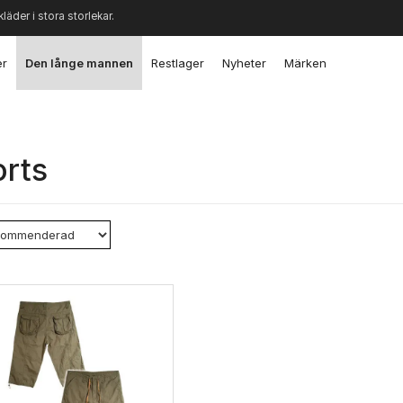
kläder i stora storlekar.
er
Den långe mannen
Restlager
Nyheter
Märken
rts