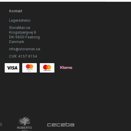
Kontakt
Lageradress:
StoraMan.se
Krogsbjergvej 8
DK-5600 Faaborg
Danmark
info@storaman.se
CVR: 41 57 61 54