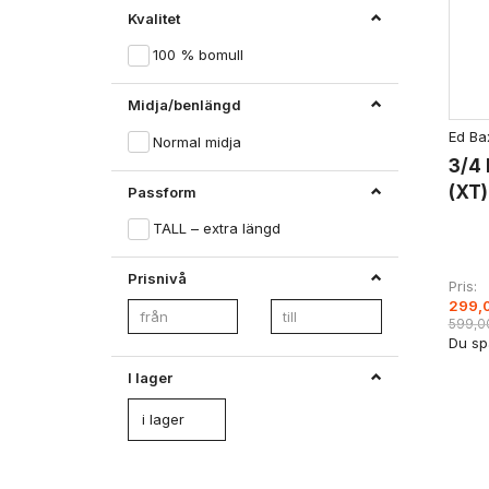
Kvalitet
100 % bomull
Midja/benlängd
Ed Ba
Normal midja
3/4 
(XT)
Passform
TALL – extra längd
Prisnivå
Pris
299,
599,0
Du sp
I lager
i lager