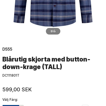
Blå
D555
Blårutig skjorta med button-
down-krage (TALL)
DC111801T
599,00 SEK
Välj
Färg: