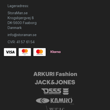
Lageradress:
StoraMan.se
Krogsbjergvej 8
DK-5600 Faaborg
Danmark
info@storaman.se
CVR: 41 57 61 54