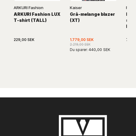
ARKURI Fashion
Kaiser
Fine
ARKURI Fashion LUX
Grå-melange blazer
Navy
T-shirt (TALL)
(XT)
stre
Fine
229,00 SEK
1.779,00 SEK
739,
2.219,00 SEK
440,00 SEK
Du sparer: