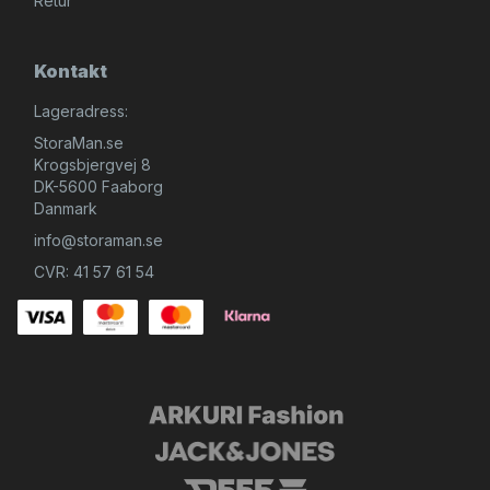
Retur
Kontakt
Lageradress:
StoraMan.se
Krogsbjergvej 8
DK-5600 Faaborg
Danmark
info@storaman.se
CVR: 41 57 61 54