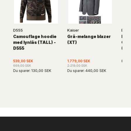
D555
Kaiser
Ed Ba
Camouflage hoodie
Grå-melange blazer
Ed B
med lynlås (TALL) -
(XT)
Chin
D555
(38'
539,00 SEK
1.779,00 SEK
889,
669,00 SEK
2.219,00 SEK
130,00 SEK
440,00 SEK
Du sparer:
Du sparer: