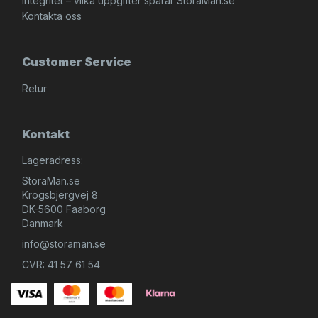
Integritet – vilka uppgifter sparar StoraMan.se
Kontakta oss
Customer Service
Retur
Kontakt
Lageradress:
StoraMan.se
Krogsbjergvej 8
DK-5600 Faaborg
Danmark
info@storaman.se
CVR: 41 57 61 54