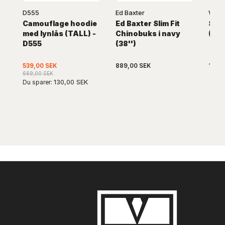
D555
Ed Baxter
WEIS
Camouflage hoodie
Ed Baxter Slim Fit
Sva
med lynlås (TALL) -
Chinobuks i navy
(TAL
D555
(38'')
539,00 SEK
889,00 SEK
1.479
669,00 SEK
130,00 SEK
Du sparer: