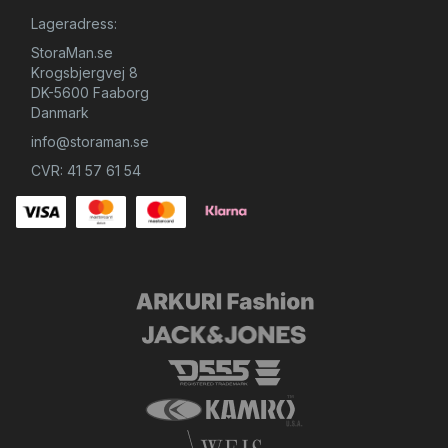
Lageradress:
StoraMan.se
Krogsbjergvej 8
DK-5600 Faaborg
Danmark
info@storaman.se
CVR: 41 57 61 54