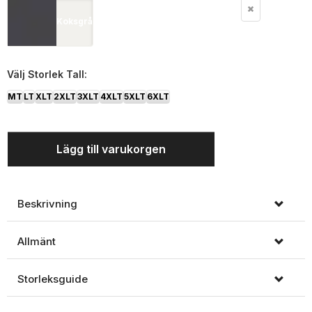
Koksgrå
Välj
Storlek Tall:
MT
LT
XLT
2XLT
3XLT
4XLT
5XLT
6XLT
Lägg till varukorgen
Beskrivning
Allmänt
Storleksguide