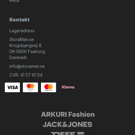
Retur
Kontakt
Lageradress:
StoraMan.se
Krogsbjergvej 8
DK-5600 Faaborg
Danmark
info@storaman.se
CVR: 41 57 61 54