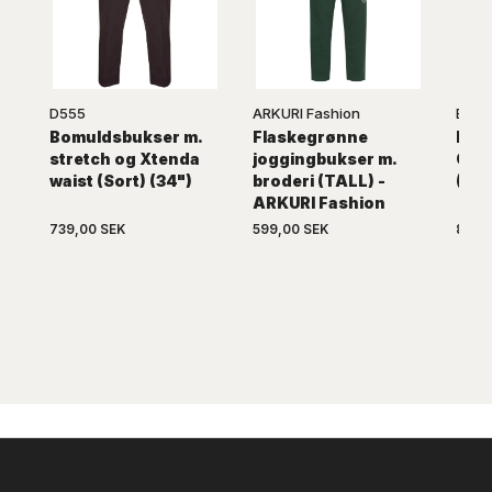
D555
ARKURI Fashion
Ed Ba
Bomuldsbukser m.
Flaskegrønne
Ed B
stretch og Xtenda
joggingbukser m.
Chin
waist (Sort) (34")
broderi (TALL) -
(38'
ARKURI Fashion
739,00 SEK
599,00 SEK
889,