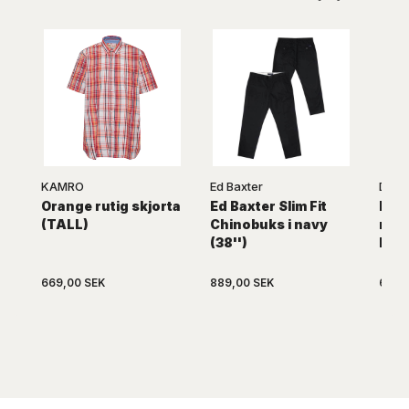
KAMRO
Ed Baxter
D555
Orange rutig skjorta
Ed Baxter Slim Fit
Mør
(TALL)
Chinobuks i navy
m. s
(38'')
D55
669,00 SEK
889,00 SEK
669,