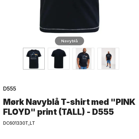
Navyblå
D555
Mørk Navyblå T-shirt med "PINK
FLOYD" print (TALL) - D555
DC601330T_LT