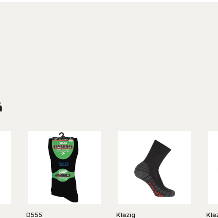
å
D555
Klazig
Kla