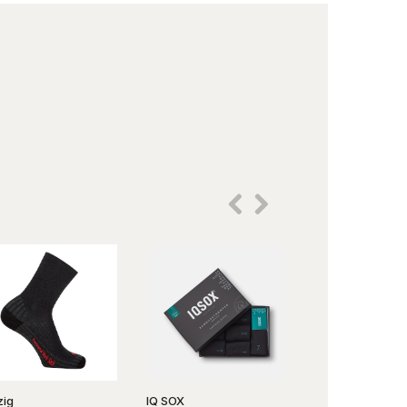
zig
IQ SOX
ARKURI Fashion