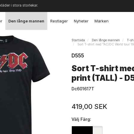
kläder i stora storlekar.
er
Den långe mannen
Restlager
Nyheter
Märken
Startsida
Den långe mannen
T-shi
Sort T-shirt med "AC/DC World tour 1
D555
Sort T-shirt me
print (TALL) - D
Dc601617T
419,00 SEK
Välj
Färg: