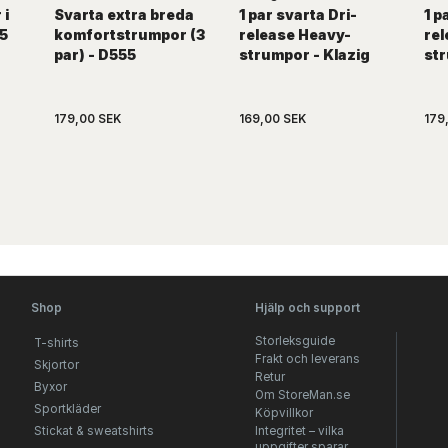
 i
Svarta extra breda
1 par svarta Dri-
1 p
55
komfortstrumpor (3
release Heavy-
rel
par) - D555
strumpor - Klazig
str
179,00 SEK
169,00 SEK
179
Shop
Hjälp och support
Storleksguide
T-shirts
Frakt och leverans
Skjortor
Retur
Byxor
Om StoreMan.se
Sportkläder
Köpvillkor
Stickat & sweatshirts
Integritet – vilka
uppgifter sparar