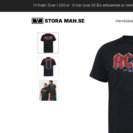
Fri frakt: Över 1 200 kr · Vi har över 20 års erfarenhet av herr
Herrkläd