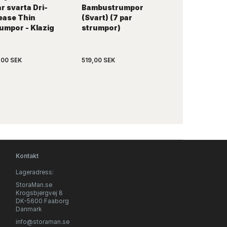
ar svarta Dri-
Bambustrumpor
1 par ARKURI
ease Thin
(Svart) (7 par
Fashion stru
umpor - Klazig
strumpor)
(utan resår i
skaftet) - sto
48-52
,00 SEK
519,00 SEK
87,33 SEK
Kontakt
Lageradress:
StoraMan.se
Krogsbjergvej 8
DK-5600 Faaborg
Danmark
info@storaman.se