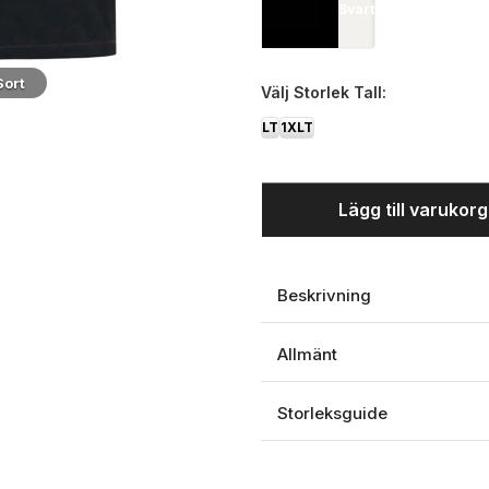
Svart
Sort
Sort - Ryg
Välj
Storlek Tall:
LT
1XLT
Lägg till varukor
Beskrivning
Allmänt
Storleksguide