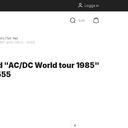
Logga in
Sök
rts (Tall Tee)
985" print (TALL) - D555
d "AC/DC World tour 1985"
555