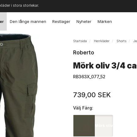
kläder i stora storlekar.
er
Den långe mannen
Restlager
Nyheter
Märken
Startsida
Herrkläder
Shorts
Je
Roberto
Mörk oliv 3/4 c
RB363X_077_52
739,00 SEK
Välj
Färg:
Mörk oliv