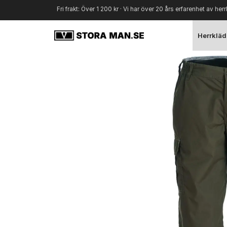
Fri frakt: Över 1 200 kr · Vi har över 20 års erfarenhet av herr
Herrkläd