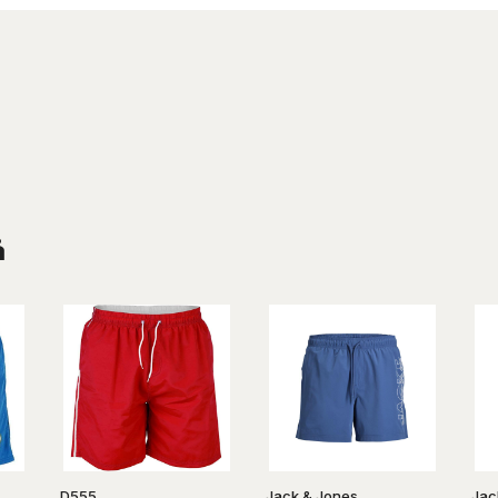
å
D555
Jack & Jones
Jac