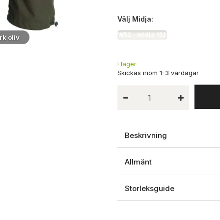
Välj
Midja:
W52 - midja 132
k oliv
I lager
Beskrivning
Allmänt
Storleksguide