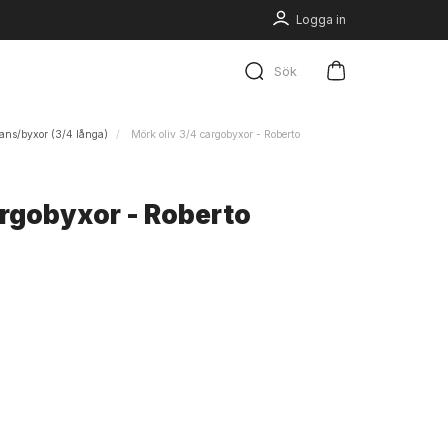
Logga in
Sök
ans/byxor (3/4 långa)
Mörk oliv 3/4 cargobyxor - Roberto
argobyxor - Roberto