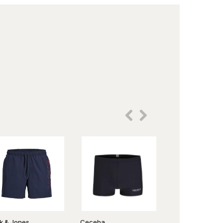
k & Jones
Ceceba
Ceceba