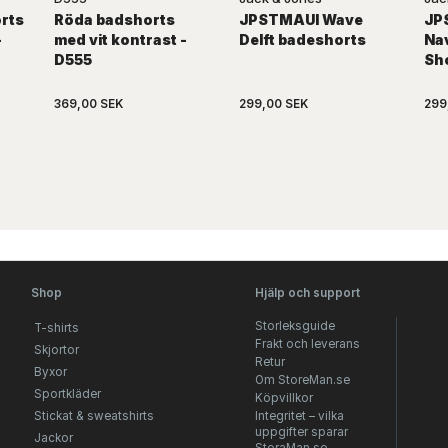
rts
Röda badshorts
JPSTMAUI Wave
JP
-
med vit kontrast -
Delft badeshorts
Na
D555
Sh
369,00 SEK
299,00 SEK
299
Shop
Hjälp och support
Storleksguide
T-shirts
Frakt och leverans
Skjortor
Retur
Byxor
Om StoreMan.se
Sportkläder
Köpvillkor
Stickat & sweatshirts
Integritet – vilka
uppgifter sparar
Jackor