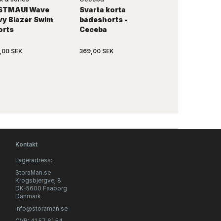
STMAUI Wave
Svarta korta
Röda badesh
vy Blazer Swim
badeshorts -
med fickor -
orts
Ceceba
,00 SEK
369,00 SEK
519,00 SEK
Kontakt
Lageradress:
StoraMan.se
Krogsbjergvej 8
DK-5600 Faaborg
Danmark
info@storaman.se