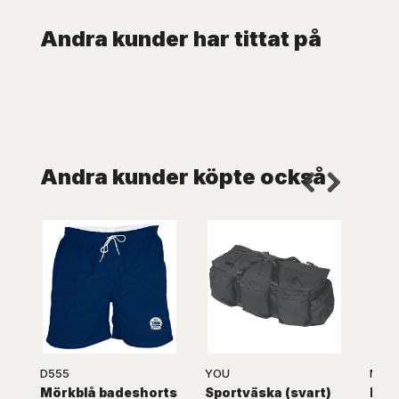
Andra kunder har tittat på
Andra kunder köpte också
D555
YOU
Marc
Mörkblå badeshorts
Sportväska (svart)
Koks