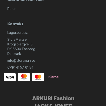
Retur
Kontakt
Lageradress:
StoraMan.se
Krogsbjergvej 8
DK-5600 Faaborg
Danmark
info@storaman.se
CVR: 41 57 61 54