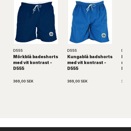
D555
D555
D555
Mörkblå badeshorts
Kungablå badshorts
Röd
med vit kontrast -
med vit kontrast -
med 
D555
D555
D55
369,00 SEK
369,00 SEK
369,