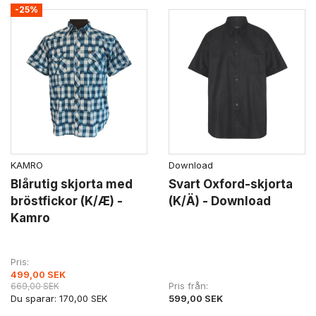
-25%
KAMRO
Download
Blårutig skjorta med
Svart Oxford-skjorta
bröstfickor (K/Æ) -
(K/Ä) - Download
Kamro
Pris
499,00 SEK
Pris från
669,00 SEK
Du sparar:
170,00 SEK
599,00 SEK