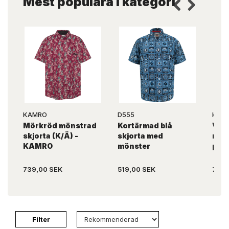
Mest populära i kategori
KAMRO
D555
KAM
Mörkröd mönstrad
Kortärmad blå
Vit 
skjorta (K/Ä) -
skjorta med
med 
KAMRO
mönster
prin
739,00 SEK
519,00 SEK
739,
Filter