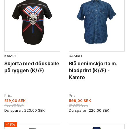
KAMRO
KAMRO
Skjorta med dödskalle
Blå denimskjorta m.
på ryggen (K/Æ)
bladprint (K/Æ) -
Kamro
Pris
Pris
519,00 SEK
599,00 SEK
739,00 SEK
819,00 SEK
Du sparar:
220,00 SEK
Du sparar:
220,00 SEK
-18%