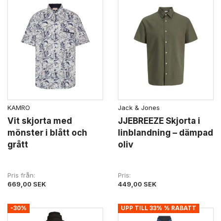
KAMRO
Jack & Jones
Vit skjorta med
JJEBREEZE Skjorta i
mönster i blått och
linblandning – dämpad
grått
oliv
Pris från
Pris
669,00 SEK
449,00 SEK
-30%
UPP TILL 33% % RABATT