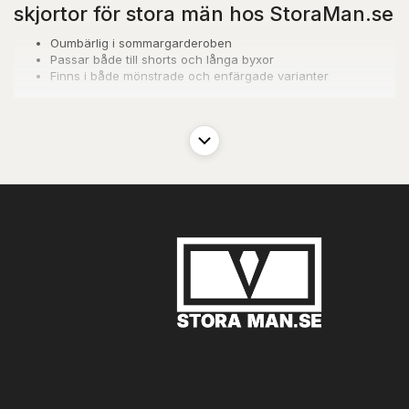
skjortor för stora män hos StoraMan.se
Oumbärlig i sommargarderoben
Passar både till shorts och långa byxor
Finns i både mönstrade och enfärgade varianter
Perfekt för sommaren
När sommarhettan verkligen slår till, är det ofta frestande att
släppa alla ambitioner om stil och bara hoppa i det lättaste och
luftigaste kläderna du har. Men så behöver det inte vara. Med en
sommarskjorta kan du nämligen hålla dig skönt sval och
fortfarande behålla din stil.
En skjorta med korta ärmar kan vara precis lika elegant som sin
långärmade motsvarighet. Och den passar ihop med både shorts
och långa byxor, vilket gör den otroligt mångsidig. Dessutom kan
den användas året runt, så länge du kombinerar den med rätt
plagg.
Om du är på semester söderut, eller när vi har extra tur med
sommaren här hemma, är det självklart att använda din
kortärmade skjorta tillsammans med ett par korta linnebyxor eller
badshorts. Du kan eventuellt låta skjortan vara öppen över en
cool tanktop för en supersnygg och luftig look. Ska du se lite mer