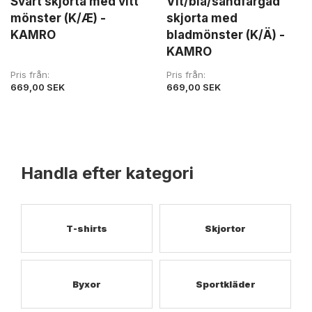
Svart skjorta med vitt
Vit/blå/sandfärgad
mönster (K/Æ) -
skjorta med
KAMRO
bladmönster (K/Ä) -
KAMRO
Pris från
Pris från
669,00 SEK
669,00 SEK
Handla efter kategori
T-shirts
Skjortor
Byxor
Sportkläder