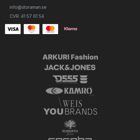
Något av det viktigaste du ska tänka på när du ska köpa en ny
info@storaman.se
skjorta med korta ärmar är att skjortan har rätt storlek. Även den
mest eleganta skjortan kommer nämligen att se slarvig ut om den
CVR: 41 57 61 54
sitter för tight eller för löst på kroppen.
För många män kan det vara en utmaning att hitta en passande
skjortstorlek i vanliga klädbutiker, men hos StoraMan.se är det
inget problem. Vi är nämligen stolta över att kunna erbjuda
Danmarks kanske största urval av kläder för stora män. Och med
vårt sortiment av kortärmade skjortor i storlek 2XL, 3XL, 4XL, 5XL,
6XL, 7XL, 8XL, 9XL och 10XL kommer du inte att leta förgäves hos
oss.
Och du har inte bara stor valfrihet när det gäller storlekar, utan
också när det gäller färger och designer. Du kan nämligen välja
allt från kortärmade business-skjortor till skjortor med häftiga
ryggmärken och denimskjortor med korta ärmar.
Vet du redan exakt vad du letar efter? Då har du möjlighet att få
ditt köp snabbt. Till vänster på vår hemsida hittar du nämligen ett
smart sökfilter där du kan anpassa det urval som visas för dig.
Kryssa bara för dina preferenser, så visar vi dig endast de
produkter som motsvarar dina önskemål. Enkelt, eller hur?
Hitta din skjorta med korta