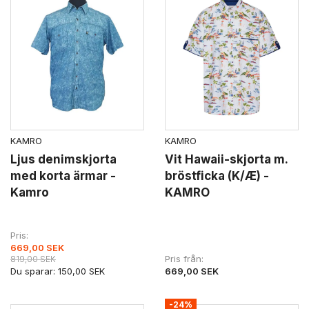
KAMRO
KAMRO
Ljus denimskjorta
Vit Hawaii-skjorta m.
med korta ärmar -
bröstficka (K/Æ) -
Kamro
KAMRO
Pris
669,00 SEK
Pris från
819,00 SEK
Du sparar:
150,00 SEK
669,00 SEK
-24%