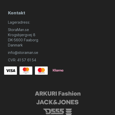
Kontakt
Lageradress:
StoraMan.se
Krogsbjergvej 8
DK-5600 Faaborg
Danmark
info@storaman.se
CVR: 41 57 61 54