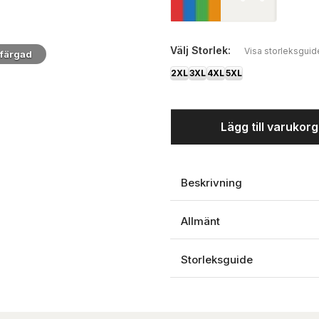
Välj
Storlek:
Visa storleksguid
rfärgad
2XL
3XL
4XL
5XL
Lägg till varukor
Beskrivning
Allmänt
Storleksguide