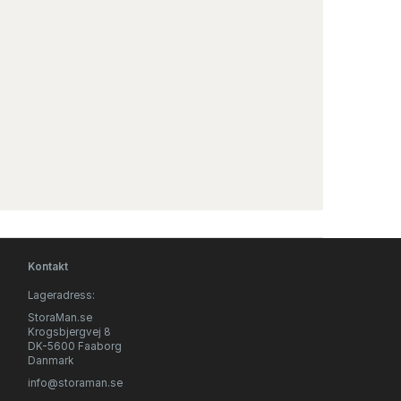
Kontakt
Lageradress:
StoraMan.se
Krogsbjergvej 8
DK-5600 Faaborg
Danmark
info@storaman.se