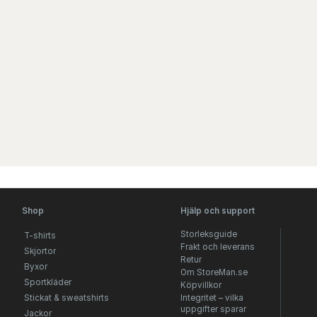
Shop
Hjälp och support
Storleksguide
T-shirts
Frakt och leverans
Skjortor
Retur
Byxor
Om StoreMan.se
Sportkläder
Köpvillkor
Stickat & sweatshirts
Integritet – vilka
uppgifter sparar
Jackor