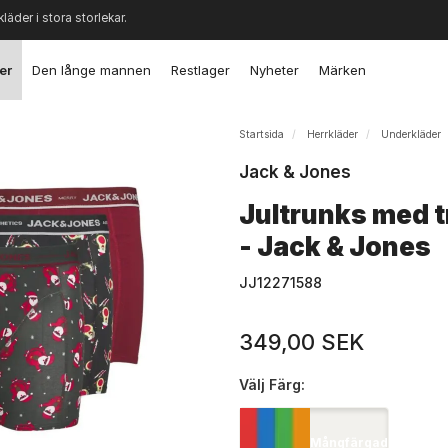
kläder i stora storlekar.
er
Den långe mannen
Restlager
Nyheter
Märken
Startsida
Herrkläder
Underkläder
Jack & Jones
Jultrunks med t
- Jack & Jones
JJ12271588
349,00 SEK
Välj
Färg:
Mångfärgad