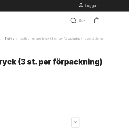
Logga in
Sök
Tights
Jultrunks med tryck (3 st. per förpackning) - Jack & Jones
ryck (3 st. per förpackning)