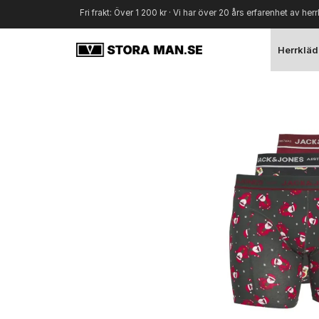
Fri frakt: Över 1 200 kr · Vi har över 20 års erfarenhet av herr
Herrkläd