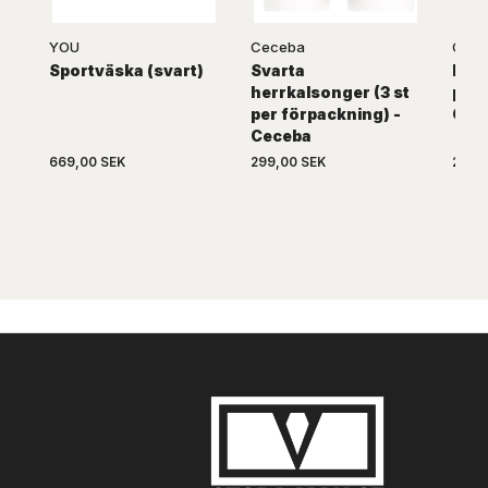
YOU
Ceceba
Cec
Sportväska (svart)
Svarta
Blå 
herrkalsonger (3 st
per 
per förpackning) -
Cec
Ceceba
669,00 SEK
299,00 SEK
299,