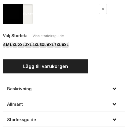
Svart
Välj
Storlek:
Visa storleksguide
S
M
L
XL
2XL
3XL
4XL
5XL
6XL
7XL
8XL
Lägg till varukorgen
Beskrivning
Allmänt
Storleksguide