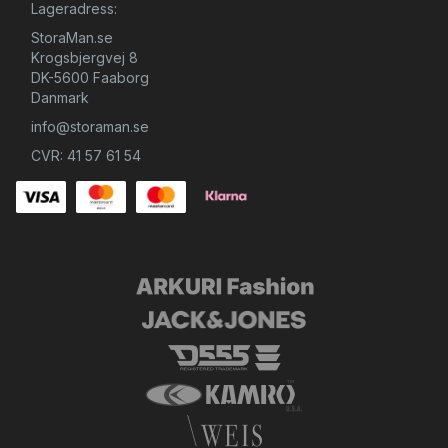
Lageradress:
StoraMan.se
Krogsbjergvej 8
DK-5600 Faaborg
Danmark
info@storaman.se
CVR: 41 57 61 54