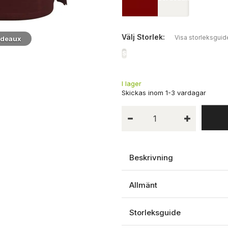
Välj
Storlek:
Visa storleksguid
rdeaux
Koksgrå Mi
S
I lager
Beskrivning
Allmänt
Storleksguide