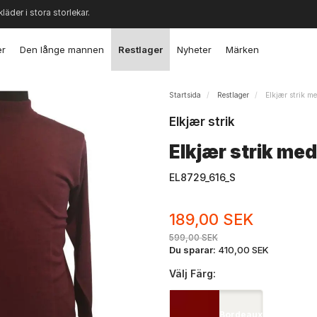
kläder i stora storlekar.
er
Den långe mannen
Restlager
Nyheter
Märken
Startsida
Restlager
Elkjær strik m
Elkjær strik
Elkjær strik me
EL8729_616_S
189,00 SEK
599,00 SEK
Du sparar:
410,00 SEK
Välj
Färg:
Bordeaux