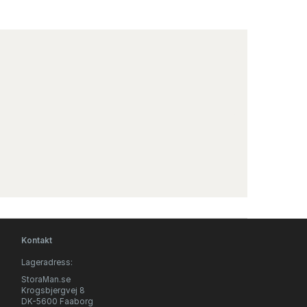
Kontakt
Lageradress:
StoraMan.se
Krogsbjergvej 8
DK-5600 Faaborg