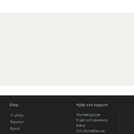
Shop
Hjälp och support
Storleksguide
T-shirts
Frakt och leverans
Skjortor
Retur
Byxor
Om StoreMan.se