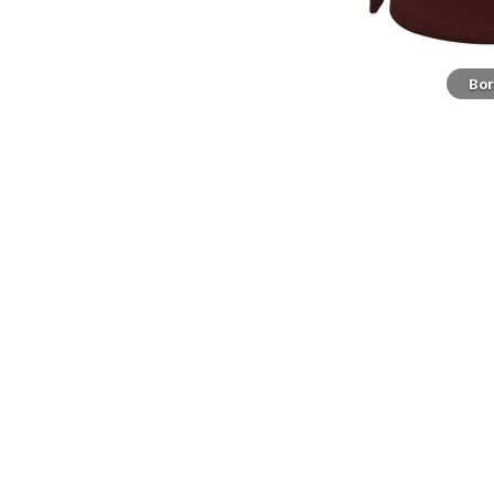
Navyblå
Bo