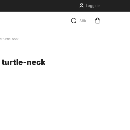
Logga in
Sök
ed turtle-neck
d turtle-neck