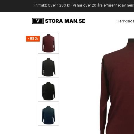
Fri frakt: Över 1 200 kr · Vi har över 20 års erfarenhet av herr
Herrkläd
-68%