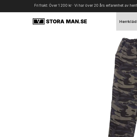
Fri frakt: Över 1 200 kr · Vi har över 20 års erfarenhet av herr
Herrkläd