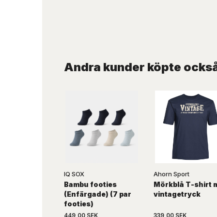
Andra kunder köpte ocks
IQ SOX
Ahorn Sport
Bambu footies
Mörkblå T-shirt 
(Enfärgade) (7 par
vintagetryck
footies)
449,00 SEK
339,00 SEK