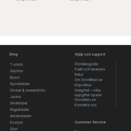
Shop
Hjälp och support
Storleksguide
T-shirts
Frakt och leverans
Skjortor
Retur
Byxor
Om StoreMan.se
Sportkläder
Köpvillkor
Stickat & sweatshirts
Integritet – vilka
uppgifter sparar
Jackor
StoraMan.se
Skidkläder
Kontakta oss
Regnkläder
Arbetskläder
Customer Service
Kostym
Skor