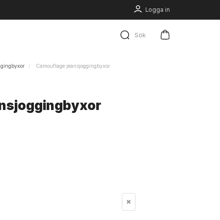
Logga in
Sök
ggingbyxor
Camouflage jeansjoggingbyxor
nsjoggingbyxor