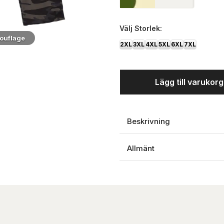
Välj
Storlek:
ouflage
2XL
3XL
4XL
5XL
6XL
7XL
Lägg till varukor
Beskrivning
Allmänt