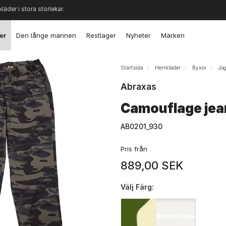
kläder i stora storlekar.
er
Den långe mannen
Restlager
Nyheter
Märken
Startsida
Herrkläder
Byxor
Jo
Abraxas
Camouflage jea
AB0201_930
Pris från
889,00 SEK
Välj
Färg:
Kamouflage