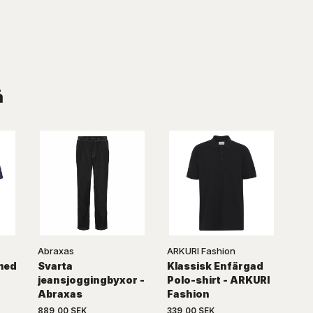
å
Abraxas
ARKURI Fashion
med
Svarta
Klassisk Enfärgad
jeansjoggingbyxor -
Polo-shirt - ARKURI
Abraxas
Fashion
889,00 SEK
339,00 SEK