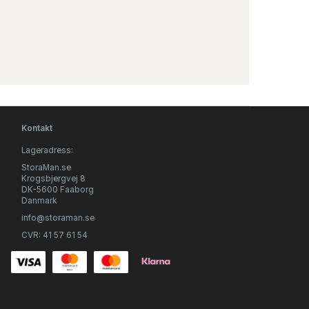
Kontakt
Lageradress:
StoraMan.se
Krogsbjergvej 8
DK-5600 Faaborg
Danmark
info@storaman.se
CVR: 41 57 61 54