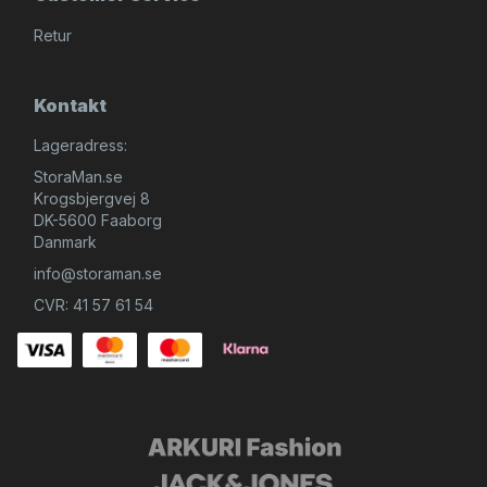
Retur
Kontakt
Lageradress:
StoraMan.se
Krogsbjergvej 8
DK-5600 Faaborg
Danmark
info@storaman.se
CVR: 41 57 61 54