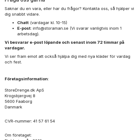
Saknar du en vara, eller har du frågor? Kontakta oss, så hjälper vi
dig snabbt vidare.
Chatt
(vardagar kl. 10-15)
E-post
:
info@storaman.se
(Vi svarar vanligtvis inom 1
arbetsdag).
Vi besvarar e-post löpande och senast inom 72 timmar på
vardagar.
Vi ser fram emot att också hjälpa dig med nya kläder för vardag
och fest.
Företagsinformation
:
StoreDrenge.dk ApS
Krogsbjergvej 8
5600 Faaborg
Danmark
CVR-nummer: 41 57 61 54
Om företaget: