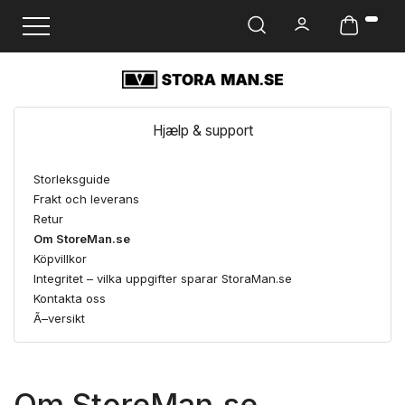
Ändra navigering
Hjælp & support
Storleksguide
Frakt och leverans
Retur
Om StoreMan.se
Köpvillkor
Integritet – vilka uppgifter sparar StoraMan.se
Kontakta oss
Ã–versikt
Om StoreMan.se