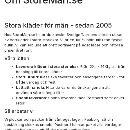
Stora kläder för män - sedan 2005
Hos StoraMan.se hittar du kanske Sverige/Nordens största utbud
av
herrkläder i stora storlekar
. Vi är en 100% nätbutik utan fysisk
butik. Vi kan erbjuda ett brett sortiment på eget lager och rättvisa
priser året runt.
Våra löften
Leverera kläder i stora storlekar
: Från 2XL - 14XL, allt från
basplagg till finare kläder
Stort utbud
: Klassiska favoriter och säsongens färger - för
både vardag och fest
Lätt att handla
: Hitta de varor du önskar genom att
använda våra många filter
Snabb leverans
: Snabb leverans med Postnord samt enkel
retur.
Så arbetar vi
Vi plockar och packar från vårt eget lager i Faaborg, så din
beställning skickas snabbt. Postnord hämtar paket alla vardagar
och ska hjälpa oss att få ditt paket snabbt fram.