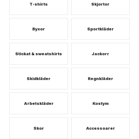
T-shirts
Skjortor
Byxor
Sportkläder
Stickat & sweatshirts
Jackorr
Skidkläder
Regnkläder
Arbetskläder
Kostym
Skor
Accessoarer