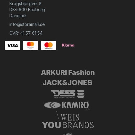
Krogsbjergvej 8
DK-5600 Faaborg
Danmark
info@storaman.se
CVR: 41 57 61 54