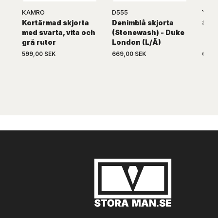
KAMRO
D555
YOU
Kortärmad skjorta
Denimblå skjorta
Spor
med svarta, vita och
(Stonewash) - Duke
grå rutor
London (L/Ä)
599,00 SEK
669,00 SEK
669,