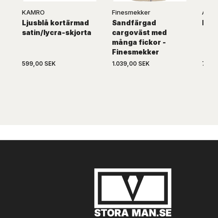
KAMRO
Finesmekker
Ahor
Ljusblå kortärmad
Sandfärgad
Fitn
satin/lycra-skjorta
cargoväst med
många fickor -
Finesmekker
599,00 SEK
1.039,00 SEK
739,