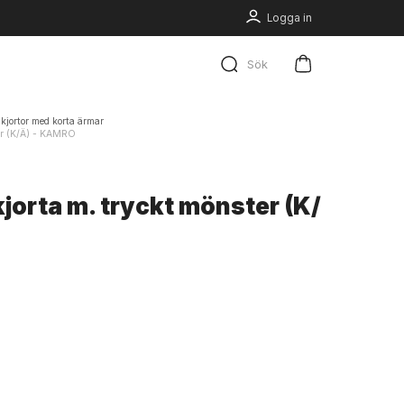
Logga in
Sök
kjortor med korta ärmar
er (K/Ä) - KAMRO
jorta m. tryckt mönster (K/