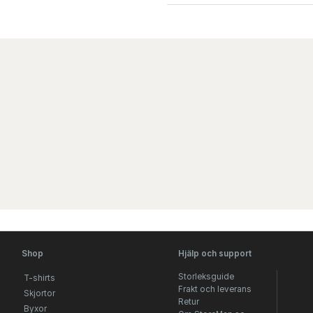
Shop
Hjälp och support
Storleksguide
T-shirts
Frakt och leverans
Skjortor
Retur
Byxor