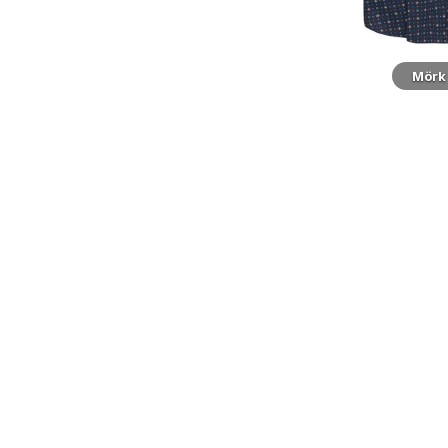
Närbild
Mörk