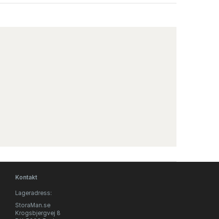
Kontakt
Lageradress:
StoraMan.se
Krogsbjergvej 8