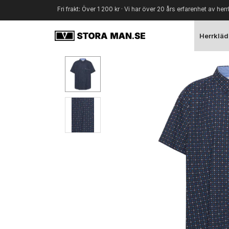
Fri frakt: Över 1 200 kr · Vi har över 20 års erfarenhet av herr
Herrkläd