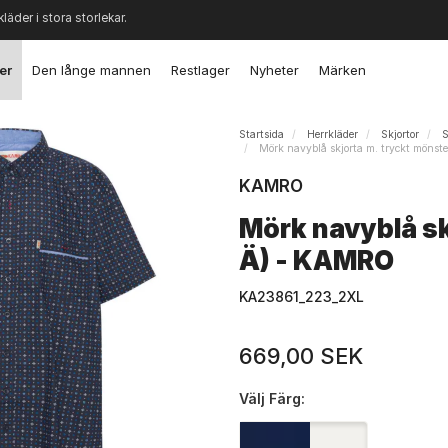
kläder i stora storlekar.
er
Den långe mannen
Restlager
Nyheter
Märken
Startsida
Herrkläder
Skjortor
S
Mörk navyblå skjorta m. tryckt mönst
KAMRO
Mörk navyblå sk
Ä) - KAMRO
KA23861_223_2XL
669,00 SEK
Välj
Färg: