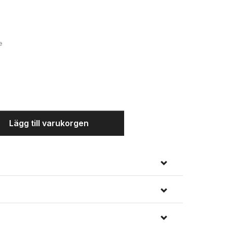
Mörk navyblå
e
Lägg till varukorgen