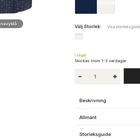
Marinblå
 navyblå
Närbild
Välj
Storlek:
Visa storleksguid
2XL
I lager
Beskrivning
Allmänt
Storleksguide