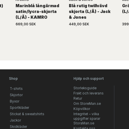
t)
Marinblå långärmad
Blå rutig twillvävd
Grö
satin/lycra-skjorta
skjorta (L/Ä) - Jack
(L/
(L/Ä) - KAMRO
& Jones
669,00 SEK
449,00 SEK
399
Shop
Hjälp och support
Storleksguide
T-shirts
Frakt och leverans
Skjortor
Retur
Byxor
Om StoreMan.se
Sportkläder
Köpvillkor
Stickat & sweatshirts
Integritet – vilka
uppgifter sparar
Jackor
StoraMan.se
Skidkläder
Kontakta oss