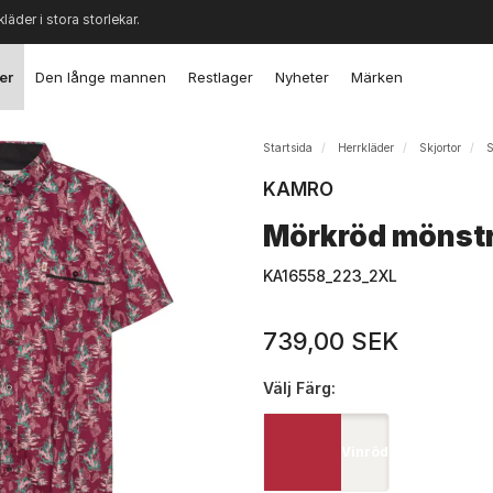
kläder i stora storlekar.
er
Den långe mannen
Restlager
Nyheter
Märken
Startsida
Herrkläder
Skjortor
S
KAMRO
Mörkröd mönstr
KA16558_223_2XL
739,00 SEK
Välj
Färg:
Vinröd