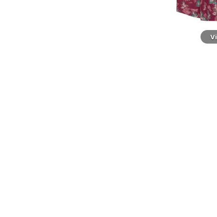
Närbild
V