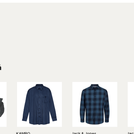
å
KAMRO
Jack & Jones
Jac