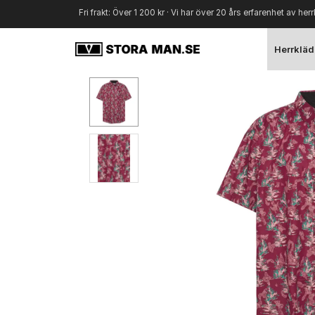
Fri frakt: Över 1 200 kr · Vi har över 20 års erfarenhet av herr
Herrkläd