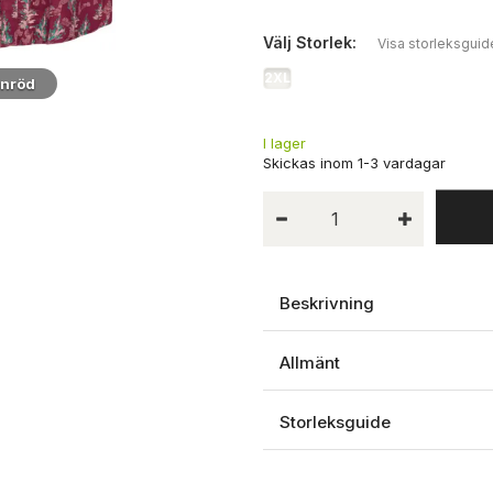
Välj
Storlek:
Visa storleksguid
2XL
inröd
Närbild
I lager
Beskrivning
Allmänt
Storleksguide