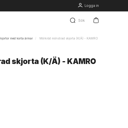
Logga in
Sök
kjortor med korta ärmar
Mörkröd mönstrad skjorta (K/Ä) - KAMRO
ad skjorta (K/Ä) - KAMRO