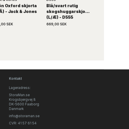
n Oxford skjorta
Blå/svart rutig
Blårutig skjo
Ä) - Jack & Jones
skogshuggarskjorta
bröstfickor (L
(L/Æ) - D555
Kamro
,00 SEK
669,00 SEK
739,00 SEK
Kontakt
Lageradress:
StoraMan.se
Krogsbjergvej 8
DK-5600 Faaborg
Danmark
info@storaman.se
CVR: 41 57 61 54