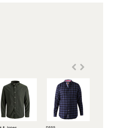
k & Jones
D555
KAMRO