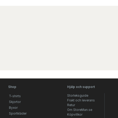
Shop
Hjälp och support
Storleksguide
T-shirts
Frakt och leverans
Skjortor
Retur
Byxor
Om StoreMan.se
Sportkläder
Köpvillkor