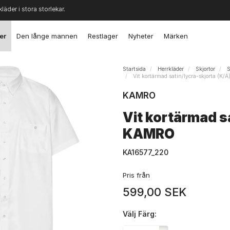
kläder i stora storlekar.
er
Den långe mannen
Restlager
Nyheter
Märken
Startsida
Herrkläder
Skjortor
S
Vit kortärmad satin/lycra-skjorta (K
KAMRO
Vit kortärmad sa
KAMRO
KA16577_220
Pris från
599,00 SEK
Välj
Färg: