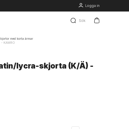
Logga in
Sök
kjortor med korta ärmar
/Ä) - KAMRO
tin/lycra-skjorta (K/Ä) -