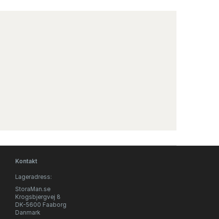
Kontakt
Lageradress:
StoraMan.se
Krogsbjergvej 8
DK-5600 Faaborg
Danmark