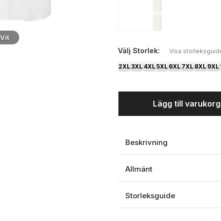
Vit
Vit
Välj
Storlek:
Visa storleksguid
2XL
3XL
4XL
5XL
6XL
7XL
8XL
9XL
Lägg till varukor
Beskrivning
Allmänt
Storleksguide