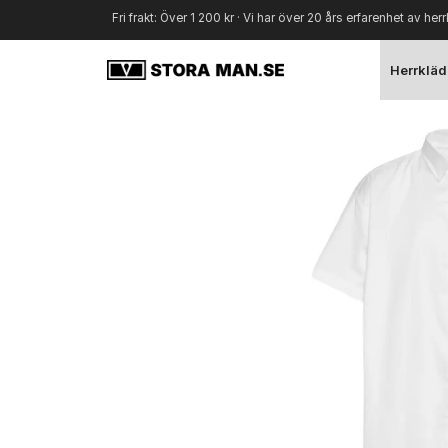
Fri frakt: Över 1 200 kr · Vi har över 20 års erfarenhet av herr
Herrkläd