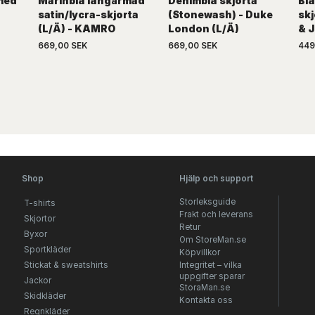
med
Marinblå långärmad
Denimblå skjorta
Blå
satin/lycra-skjorta
(Stonewash) - Duke
skj
(L/Ä) - KAMRO
London (L/Ä)
& 
669,00 SEK
669,00 SEK
449
Shop
Hjälp och support
Storleksguide
T-shirts
Frakt och leverans
Skjortor
Retur
Byxor
Om StoreMan.se
Sportkläder
Köpvillkor
Stickat & sweatshirts
Integritet – vilka
uppgifter sparar
Jackor
StoraMan.se
Skidkläder
Kontakta oss
Regnkläder