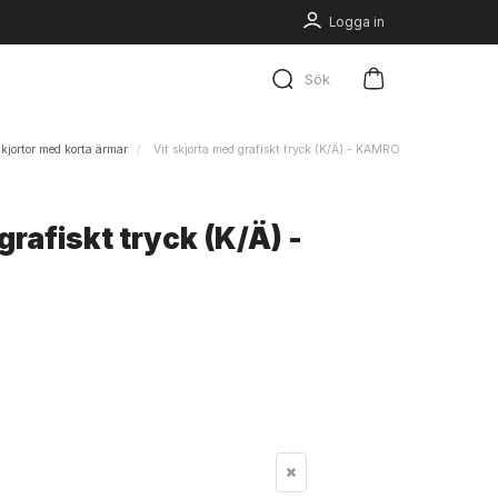
Logga in
Sök
kjortor med korta ärmar
Vit skjorta med grafiskt tryck (K/Ä) - KAMRO
grafiskt tryck (K/Ä) -