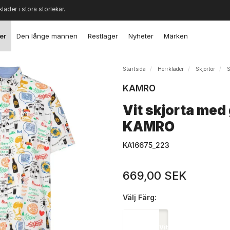
kläder i stora storlekar.
er
Den långe mannen
Restlager
Nyheter
Märken
Startsida
Herrkläder
Skjortor
S
KAMRO
Vit skjorta med 
KAMRO
KA16675_223
669,00 SEK
Välj
Färg:
Vit