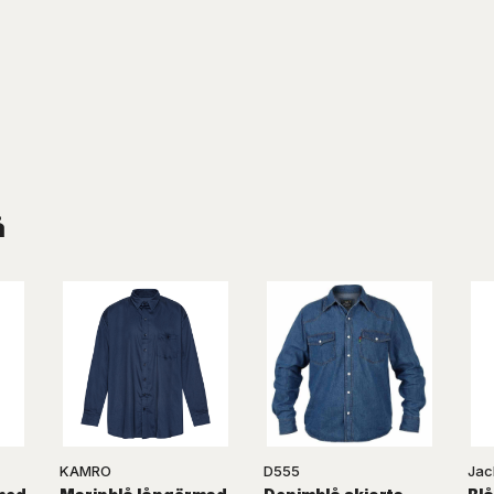
å
KAMRO
D555
Jac