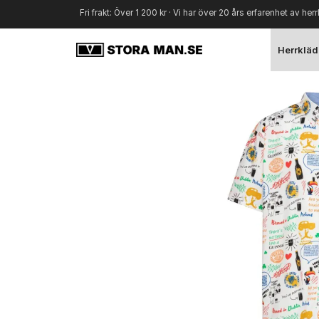
Fri frakt: Över 1 200 kr · Vi har över 20 års erfarenhet av herr
Herrkläd