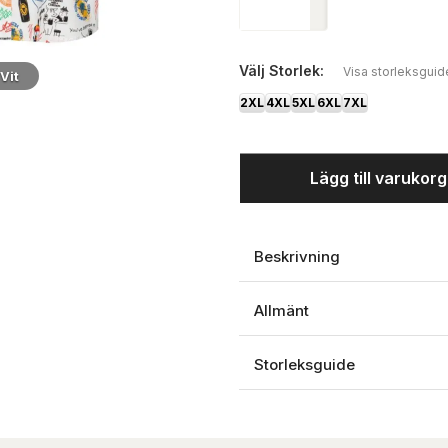
Välj
Storlek:
Visa storleksguid
Vit
2XL
4XL
5XL
6XL
7XL
Lägg till varukor
Beskrivning
Allmänt
Storleksguide