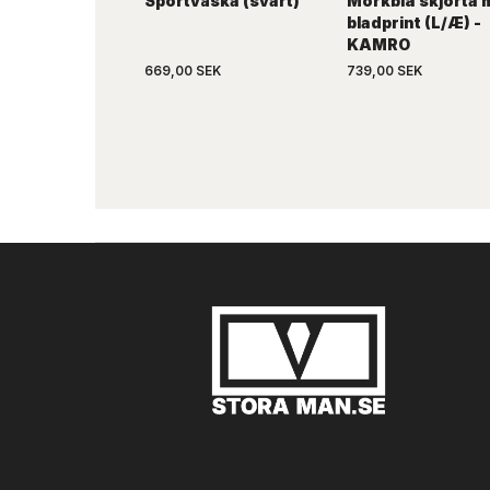
Sportväska (svart)
Mörkblå skjorta 
bladprint (L/Æ) -
KAMRO
669,00 SEK
739,00 SEK