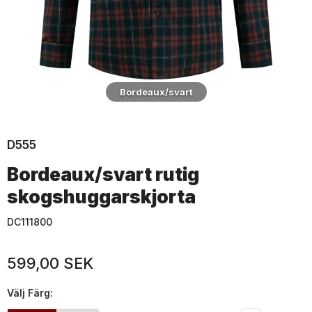
Bordeaux/svart
D555
Bordeaux/svart rutig
skogshuggarskjorta
DC111800
599,00 SEK
Välj
Färg: