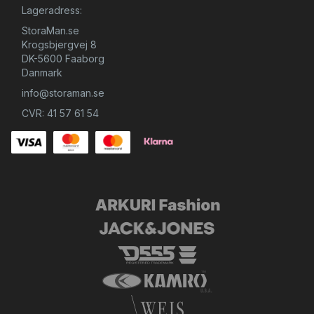
Lageradress:
StoraMan.se
Krogsbjergvej 8
DK-5600 Faaborg
Danmark
info@storaman.se
CVR: 41 57 61 54