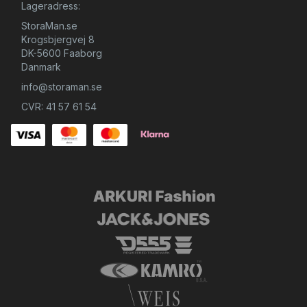
Lageradress:
StoraMan.se
Krogsbjergvej 8
DK-5600 Faaborg
Danmark
info@storaman.se
CVR: 41 57 61 54