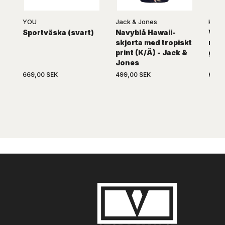
YOU
Jack & Jones
KAM
Sportväska (svart)
Navyblå Hawaii-
Vit 
skjorta med tropiskt
möns
print (K/Ä) - Jack &
gråt
Jones
669,00 SEK
499,00 SEK
669,