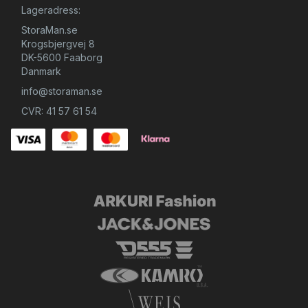
Lageradress:
StoraMan.se
Krogsbjergvej 8
DK-5600 Faaborg
Danmark
info@storaman.se
CVR: 41 57 61 54