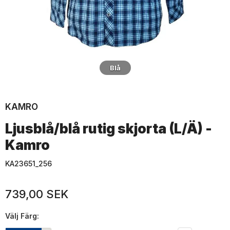
Blå
KAMRO
Ljusblå/blå rutig skjorta (L/Ä) -
Kamro
KA23651_256
739,00 SEK
Välj
Färg: