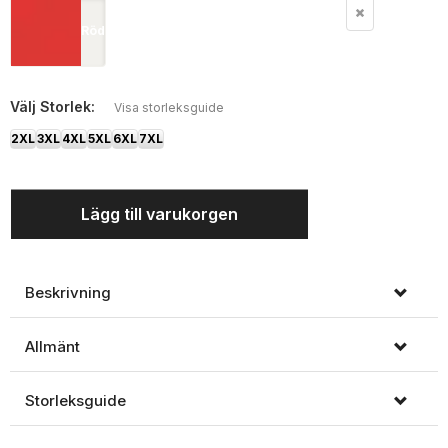
Röd
Välj
Storlek:
Visa storleksguide
2XL
3XL
4XL
5XL
6XL
7XL
Lägg till varukorgen
Beskrivning
Allmänt
Storleksguide