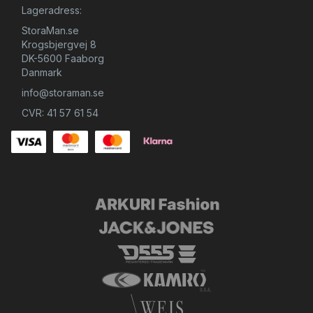
Lageradress:
StoraMan.se
Krogsbjergvej 8
DK-5600 Faaborg
Danmark
info@storaman.se
CVR: 41 57 61 54