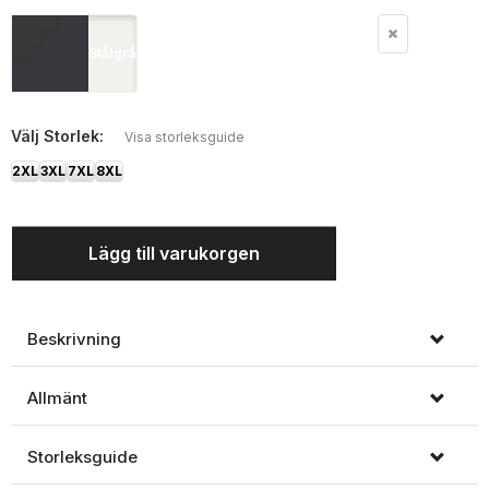
Stålgrå
Välj
Storlek:
Visa storleksguide
2XL
3XL
7XL
8XL
Lägg till varukorgen
Beskrivning
Allmänt
Storleksguide