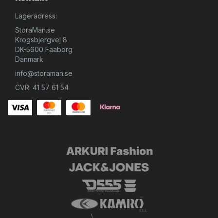
Lageradress:
StoraMan.se
Krogsbjergvej 8
DK-5600 Faaborg
Danmark
info@storaman.se
CVR: 41 57 61 54