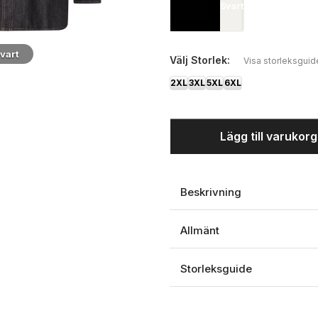
Svart
vart
Välj
Storlek:
Visa storleksguid
2XL
3XL
5XL
6XL
Lägg till varukor
Beskrivning
Allmänt
Storleksguide