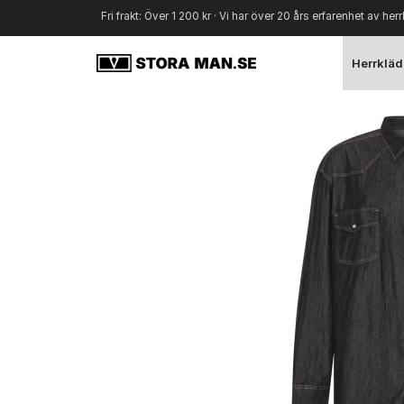
Fri frakt: Över 1 200 kr · Vi har över 20 års erfarenhet av herr
Herrkläd