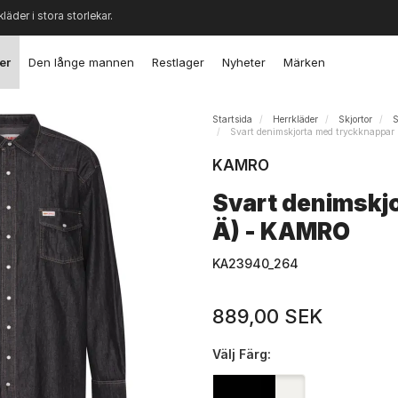
kläder i stora storlekar.
er
Den långe mannen
Restlager
Nyheter
Märken
Startsida
Herrkläder
Skjortor
S
Svart denimskjorta med tryckknappar
KAMRO
Svart denimskjo
Ä) - KAMRO
KA23940_264
889,00 SEK
Välj
Färg: