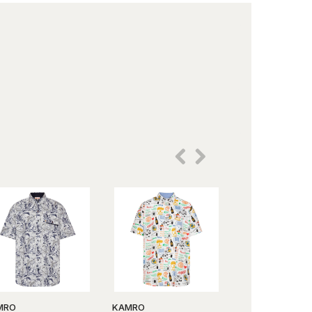
MRO
KAMRO
Finesmekker