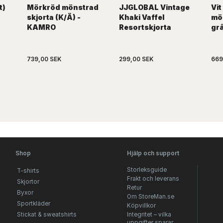
t)
Mörkröd mönstrad
JJGLOBAL Vintage
Vit
skjorta (K/Ä) -
Khaki Vaffel
mön
KAMRO
Resortskjorta
grå
739,00 SEK
299,00 SEK
669
Shop
Hjälp och support
Storleksguide
T-shirts
Frakt och leverans
Skjortor
Retur
Byxor
Om StoreMan.se
Sportkläder
Köpvillkor
Stickat & sweatshirts
Integritet – vilka
uppgifter sparar