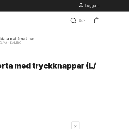
Logga in
Sök
kjortor med långa ärmar
 (L/Ä) - KAMRO
rta med tryckknappar (L/