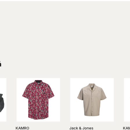
å
KAMRO
Jack & Jones
KA