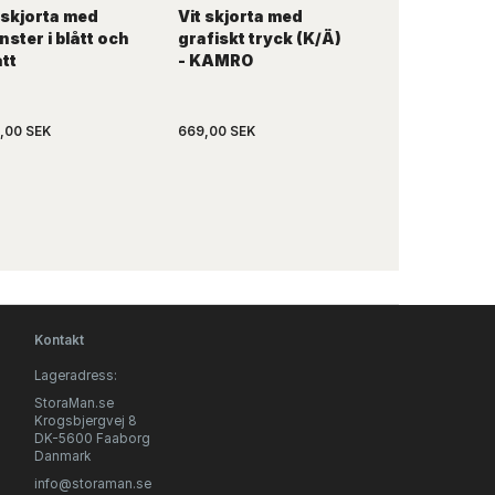
 skjorta med
Vit skjorta med
Olivgrön- oc
ster i blått och
grafiskt tryck (K/Ä)
vitrandig
tt
- KAMRO
linneskjorta
kineskrage (K
Finesmekker
,00 SEK
669,00 SEK
599,00 SEK
Kontakt
Lageradress:
StoraMan.se
Krogsbjergvej 8
DK-5600 Faaborg
Danmark
info@storaman.se