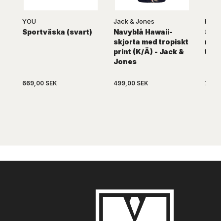
YOU
Jack & Jones
KAM
Sportväska (svart)
Navyblå Hawaii-
Svar
skjorta med tropiskt
med 
print (K/Ä) - Jack &
tryc
Jones
669,00 SEK
499,00 SEK
739,