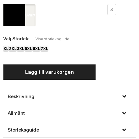
Svart
Välj
Storlek:
Visa storleksguide
XL
2XL
3XL
5XL
6XL
7XL
Lägg till varukorgen
Beskrivning
Allmänt
Storleksguide