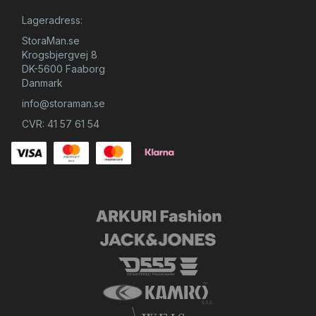
Lageradress:
StoraMan.se
Krogsbjergvej 8
DK-5600 Faaborg
Danmark
info@storaman.se
CVR: 41 57 61 54