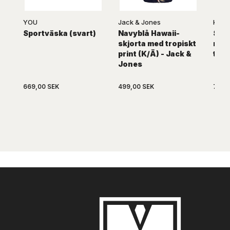
YOU
Jack & Jones
KAM
Sportväska (svart)
Navyblå Hawaii-
Svar
skjorta med tropiskt
med 
print (K/Ä) - Jack &
tryc
Jones
669,00 SEK
499,00 SEK
739,