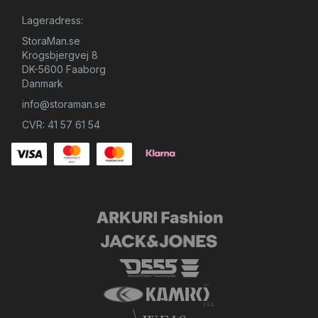
Lageradress:
StoraMan.se
Krogsbjergvej 8
DK-5600 Faaborg
Danmark
info@storaman.se
CVR: 41 57 61 54