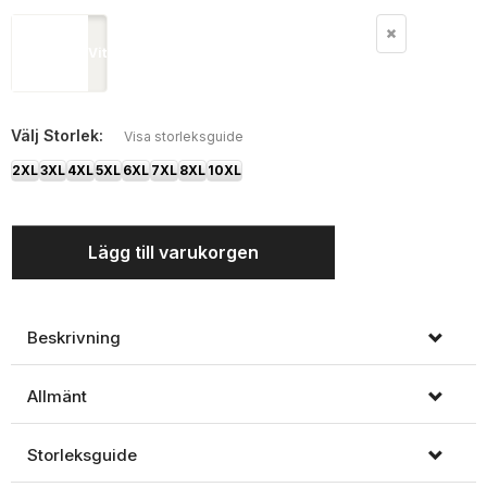
Vit
Välj
Storlek:
Visa storleksguide
2XL
3XL
4XL
5XL
6XL
7XL
8XL
10XL
Lägg till varukorgen
Beskrivning
Allmänt
Storleksguide