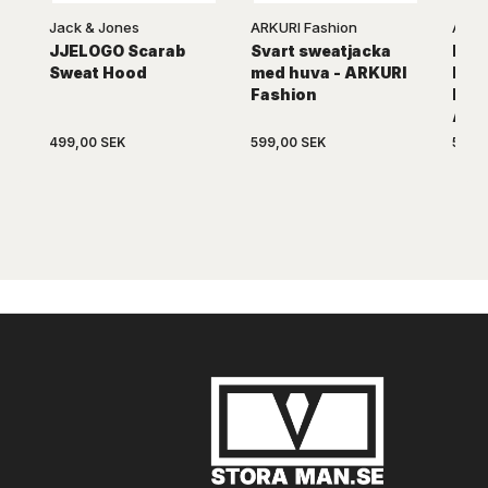
Jack & Jones
ARKURI Fashion
ARKU
JJELOGO Scarab
Svart sweatjacka
Klas
Sweat Hood
med huva - ARKURI
hoo
Fashion
käng
ARK
499,00 SEK
599,00 SEK
599,