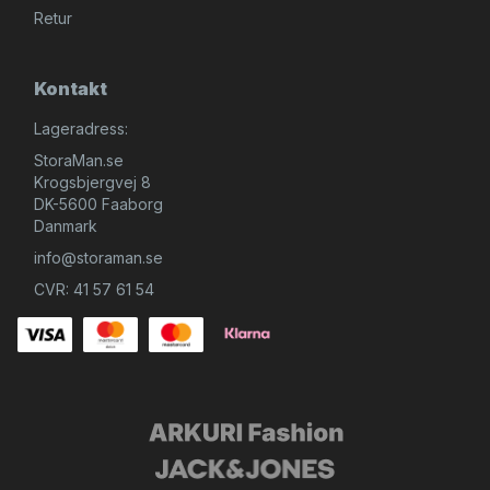
Retur
Kontakt
Lageradress:
StoraMan.se
Krogsbjergvej 8
DK-5600 Faaborg
Danmark
info@storaman.se
CVR: 41 57 61 54