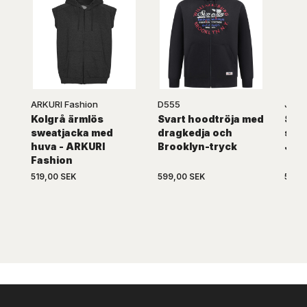
ARKURI Fashion
D555
Jack
Kolgrå ärmlös
Svart hoodtröja med
Svar
sweatjacka med
dragkedja och
swea
huva - ARKURI
Brooklyn-tryck
Jon
Fashion
519,00 SEK
599,00 SEK
599,