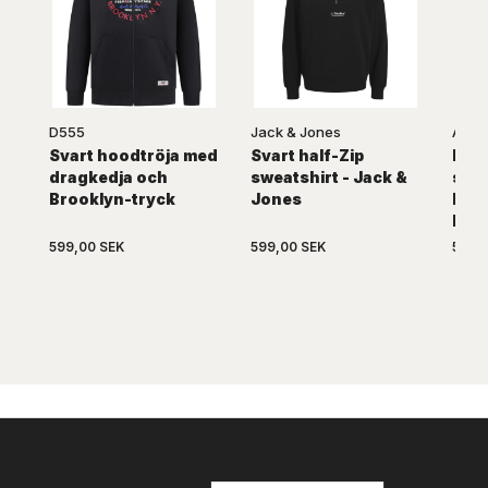
D555
Jack & Jones
ARKU
Svart hoodtröja med
Svart half-Zip
Kolg
dragkedja och
sweatshirt - Jack &
swe
Brooklyn-tryck
Jones
huv
Fas
599,00 SEK
599,00 SEK
519,0