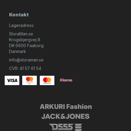
Kontakt
Lageradress:
StoraMan.se
Krogsbjergvej 8
DK-5600 Faaborg
Danmark
info@storaman.se
CVR: 41 57 61 54