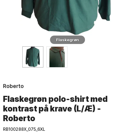
Flaskegrøn
Roberto
Flaskegrøn polo-shirt med
kontrast på krave (L/Æ) -
Roberto
RB100288X_075_6XL