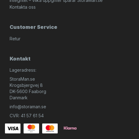
Integritet – vilka uppgifter sparar StoraMan.se
Kontakta oss
Customer Service
Retur
Kontakt
Lageradress:
StoraMan.se
Krogsbjergvej 8
DK-5600 Faaborg
Danmark
info@storaman.se
CVR: 41 57 61 54