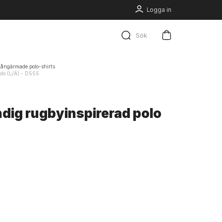
Logga in
Sök
Långärmade polo-shirts
olo (L/Ä) - D555
ndig rugbyinspirerad polo