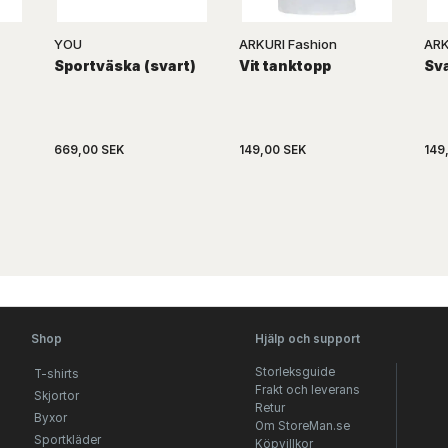
YOU
ARKURI Fashion
ARK
Sportväska (svart)
Vit tanktopp
Sva
669,00 SEK
149,00 SEK
149
Shop
Hjälp och support
Storleksguide
T-shirts
Frakt och leverans
Skjortor
Retur
Byxor
Om StoreMan.se
Sportkläder
Köpvillkor