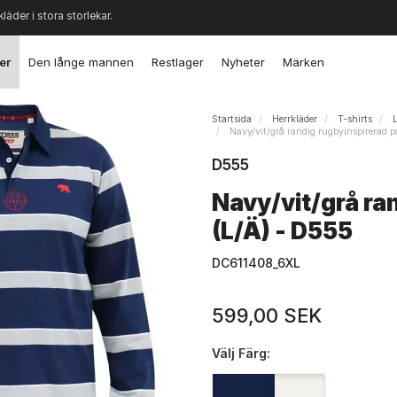
kläder i stora storlekar.
er
Den långe mannen
Restlager
Nyheter
Märken
Startsida
Herrkläder
T-shirts
Navy/vit/grå randig rugbyinspirerad p
D555
Navy/vit/grå ra
(L/Ä) - D555
DC611408_6XL
599,00 SEK
Välj
Färg: