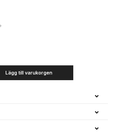
Navy/vit/grå
e
Lägg till varukorgen