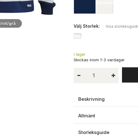
Marinblå
/vit/grå
Rygg
Välj
Storlek:
Visa storleksguid
6XL
I lager
Beskrivning
Allmänt
Storleksguide