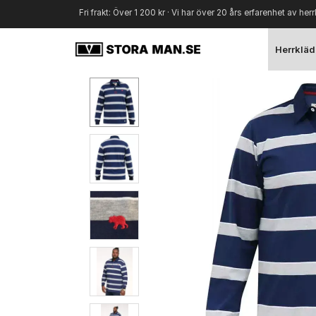
Fri frakt: Över 1 200 kr · Vi har över 20 års erfarenhet av herr
Herrkläd