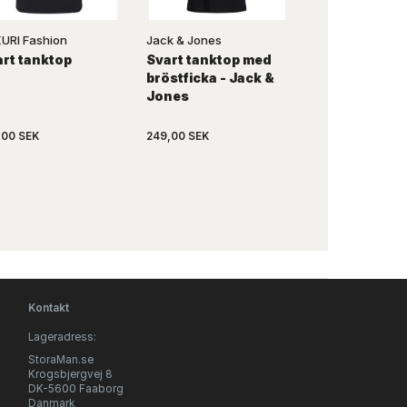
URI Fashion
Jack & Jones
Marc & Mark
rt tanktop
Svart tanktop med
Koksgrå Over
bröstficka - Jack &
Jones
,00 SEK
249,00 SEK
1.479,00 SEK
Kontakt
Lageradress:
StoraMan.se
Krogsbjergvej 8
DK-5600 Faaborg
Danmark